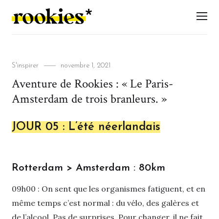
LES ROOKIES
Men
Categories
Posted
S'inspirer
novembre 1, 2021
on
Aventure de Rookies : « Le Paris-
Amsterdam de trois branleurs. »
JOUR 05 : L’été néerlandais
Rotterdam > Amsterdam : 80km
09h00 : On sent que les organismes fatiguent, et en
même temps c’est normal : du vélo, des galères et
de l’alcool. Pas de surprises. Pour changer, il ne fait