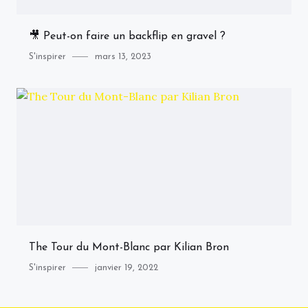
🎥 Peut-on faire un backflip en gravel ?
Category
Posted
S'inspirer
mars 13, 2023
on
The Tour du Mont-Blanc par Kilian Bron
Category
Posted
S'inspirer
janvier 19, 2022
on