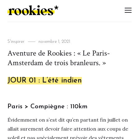
LES ROOKIES
Men
Categories
Posted
S'inspirer
novembre 1, 2021
on
Aventure de Rookies : « Le Paris-
Amsterdam de trois branleurs. »
JOUR 01 : L’été indien
Paris > Compiègne : 110km
Évidemment on s’est dit qu’en partant fin juillet on
allait surement devoir faire attention aux coups de
soleil et pas spécialement prévoir des vêtements