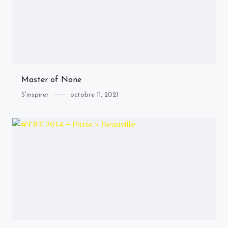
Master of None
Category
Posted
S'inspirer
octobre 11, 2021
on