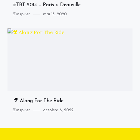
#TBT 2014 – Paris > Deauville
Category
Posted
S'inspirer
mai 13, 2020
on
🎥 Along For The Ride
Category
Posted
S'inspirer
octobre 6, 2022
on