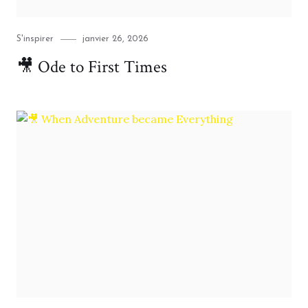
Category
Posted
S'inspirer
janvier 26, 2026
on
🎥 Ode to First Times