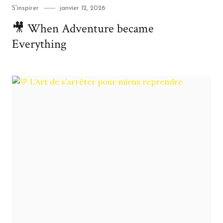
Category
Posted
S'inspirer
janvier 12, 2026
on
🎥 When Adventure became
Everything