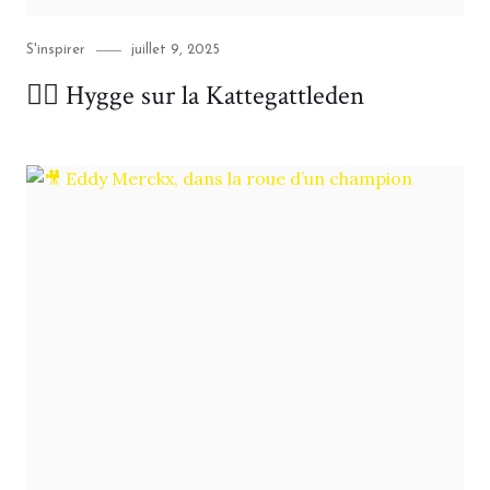
Category
Posted
S'inspirer
juillet 9, 2025
on
🚴‍♂️ Hygge sur la Kattegattleden