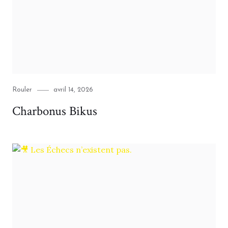
Category
Posted
Rouler
avril 14, 2026
on
Charbonus Bikus