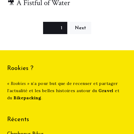
🎥 A Fistful of Water
Pagination
Page
1
Next
des
publications
Rookies ?
« Rookies »
n’a pour but que de recenser et partager
l’actualité et les belles histoires autour du
Gravel
et
du
Bikepacking
.
Récents
Charbonus Bikus