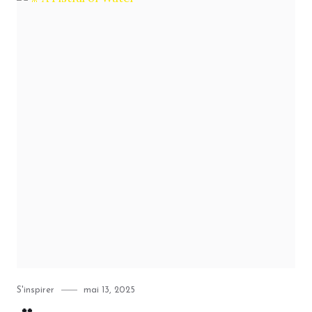
Category
Posted
S'inspirer
mai 13, 2025
on