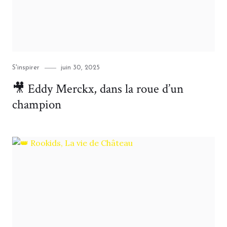
Category
Posted
S'inspirer
juin 30, 2025
on
🎥 Eddy Merckx, dans la roue d’un
champion