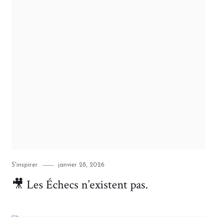
Category
Posted
S'inspirer
janvier 28, 2026
on
🎥 Les Échecs n’existent pas.