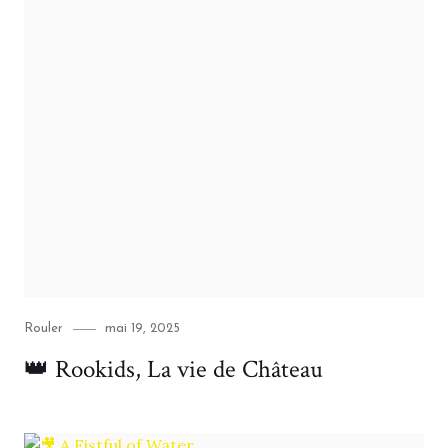
Category
Posted
Rouler
mai 19, 2025
on
👑 Rookids, La vie de Château