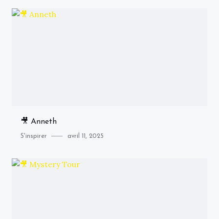
🎥 Anneth
Category
Posted
S'inspirer
avril 11, 2025
on