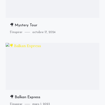
🎥 Mystery Tour
Category
Posted
S'inspirer
octobre 17, 2024
on
🎥 Balkan Express
Category
Posted
S'inspirer
mars 1, 2023