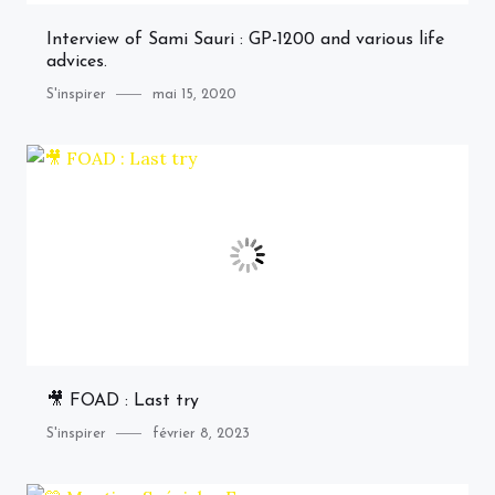
Interview of Sami Sauri : GP-1200 and various life
advices.
Category
Posted
S'inspirer
mai 15, 2020
on
🎥 FOAD : Last try
Category
Posted
S'inspirer
février 8, 2023
on