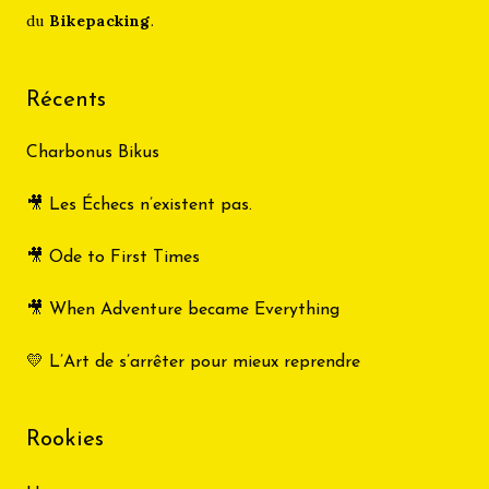
du
Bikepacking
.
Récents
Charbonus Bikus
🎥 Les Échecs n’existent pas.
🎥 Ode to First Times
🎥 When Adventure became Everything
💛 L’Art de s’arrêter pour mieux reprendre
Rookies