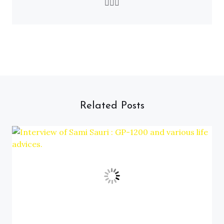
🚴🏻‍♂️
Related Posts