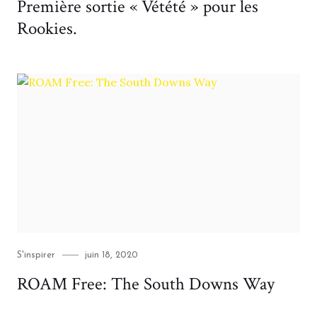
Première sortie « Vétété » pour les
Rookies.
Category
Posted
S'inspirer
juin 18, 2020
on
ROAM Free: The South Downs Way