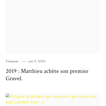
Category
Posted
S'équiper
juin 9, 2020
on
2019 : Matthieu achète son premier
Gravel.