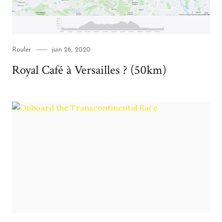
Category
Posted
Rouler
juin 26, 2020
on
Royal Café à Versailles ? (50km)