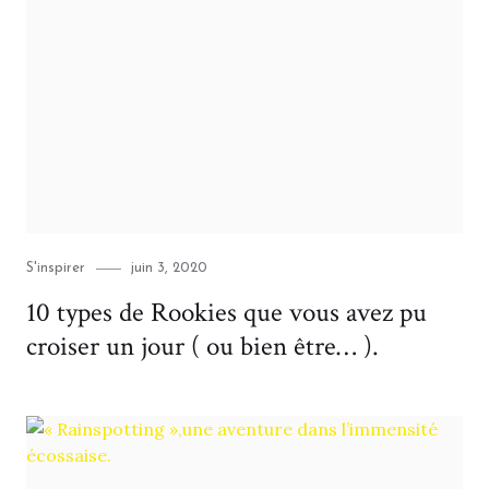
Category
Posted
S'inspirer
juin 3, 2020
on
10 types de Rookies que vous avez pu
croiser un jour ( ou bien être… ).