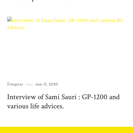
Category
Posted
S'inspirer
mai 15, 2020
on
Interview of Sami Sauri : GP-1200 and
various life advices.