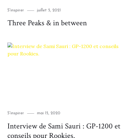
Category
Posted
S'inspirer
juillet 5, 2021
on
Three Peaks & in between
Category
Posted
S'inspirer
mai 15, 2020
on
Interview de Sami Sauri : GP-1200 et
conseils pour Rookies.