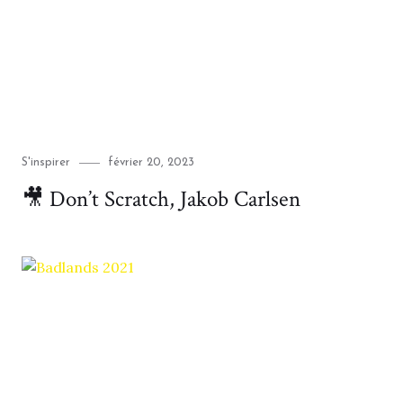
Category
Posted
S'inspirer
février 20, 2023
on
🎥 Don’t Scratch, Jakob Carlsen