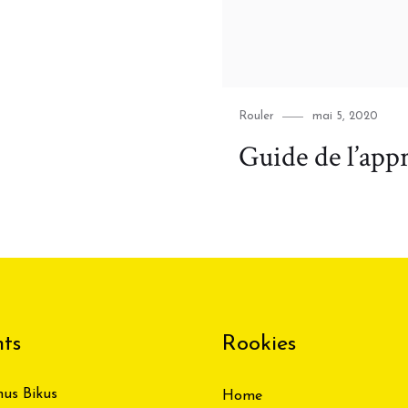
Category
Posted
Rouler
mai 5, 2020
on
Guide de l’appr
ts
Rookies
us Bikus
Home