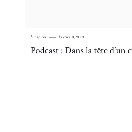
Category
Posted
S'inspirer
février 11, 2021
on
Podcast : Dans la tête d’un c