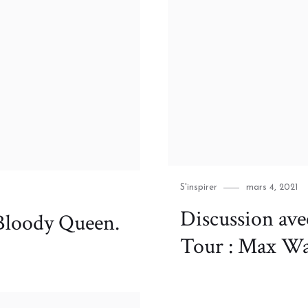
Category
Posted
S'inspirer
mars 4, 2021
on
Discussion av
Bloody Queen.
Tour : Max Wa