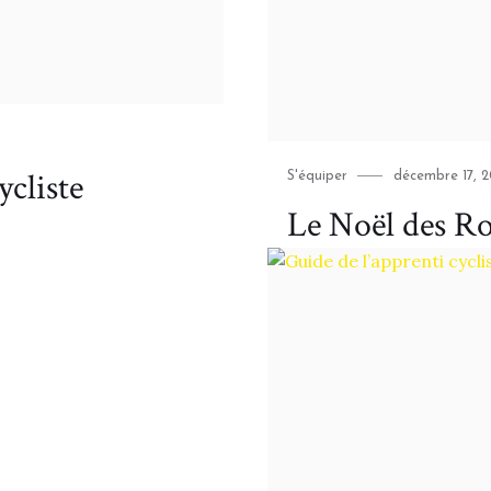
ycliste
Category
Posted
S'équiper
décembre 17, 
on
Le Noël des R