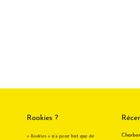
Rookies ?
Récen
Charbon
« Rookies »
n’a pour but que de