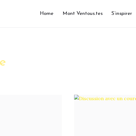
Home
Mont Ventous.tes
S’inspirer
te