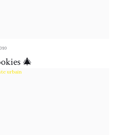
2020
ookies 🎄