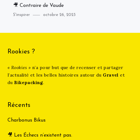
🎥 Contraire de Vaude
Category
Posted
S'inspirer
octobre 26, 2023
on
Rookies ?
« Rookies »
n’a pour but que de recenser et partager
l’actualité et les belles histoires autour du
Gravel
et
du
Bikepacking
.
Récents
Charbonus Bikus
🎥 Les Échecs n’existent pas.