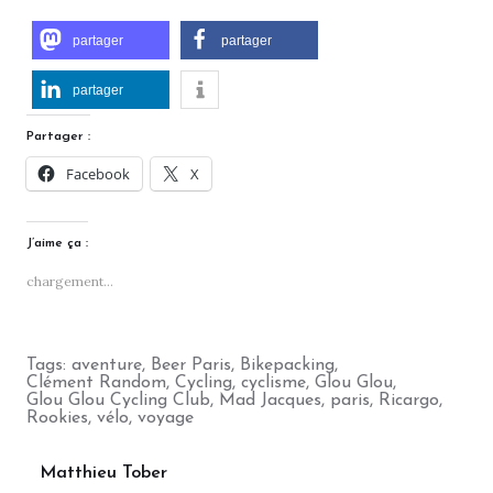
partager
partager
partager
Partager :
Facebook
X
J’aime ça :
chargement…
Tags:
aventure
,
Beer Paris
,
Bikepacking
,
Clément Random
,
Cycling
,
cyclisme
,
Glou Glou
,
Glou Glou Cycling Club
,
Mad Jacques
,
paris
,
Ricargo
,
Rookies
,
vélo
,
voyage
Matthieu Tober