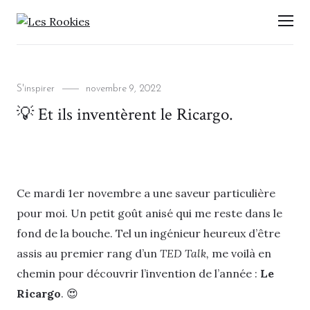
LES ROOKIES
Men
Categories
Posted
S'inspirer
novembre 9, 2022
on
💡 Et ils inventèrent le Ricargo.
Ce mardi 1er novembre a une saveur particulière
pour moi. Un petit goût anisé qui me reste dans le
fond de la bouche. Tel un ingénieur heureux d’être
assis au premier rang d’un
TED Talk,
me voilà en
chemin pour découvrir l’invention de l’année :
Le
Ricargo
. 😍