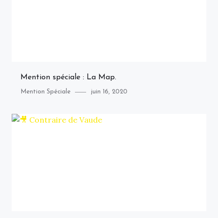
Mention spéciale : La Map.
Category
Posted
Mention Spéciale
juin 16, 2020
on