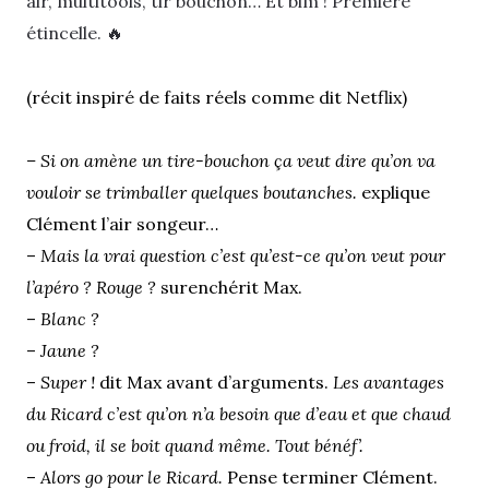
air, multitools, tir bouchon… Et bim ! Première
étincelle. 🔥
(récit inspiré de faits réels comme dit Netflix)
– Si on amène un tire-bouchon ça veut dire qu’on va
vouloir se trimballer quelques boutanches.
explique
Clément l’air songeur…
–
Mais la vrai question c’est qu’est-ce qu’on veut pour
l’apéro ? Rouge ?
surenchérit Max.
–
Blanc ?
–
Jaune ?
–
Super !
dit Max avant d’arguments.
Les avantages
du Ricard c’est qu’on n’a besoin que d’eau et que chaud
ou froid, il se boit quand même. Tout bénéf’.
–
Alors go pour le Ricard.
Pense terminer Clément.