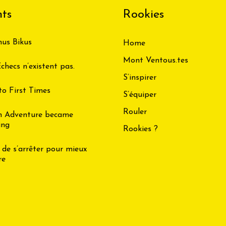
ts
Rookies
us Bikus
Home
Mont Ventous.tes
checs n’existent pas.
S’inspirer
to First Times
S’équiper
Rouler
n Adventure became
ing
Rookies ?
 de s’arrêter pour mieux
re