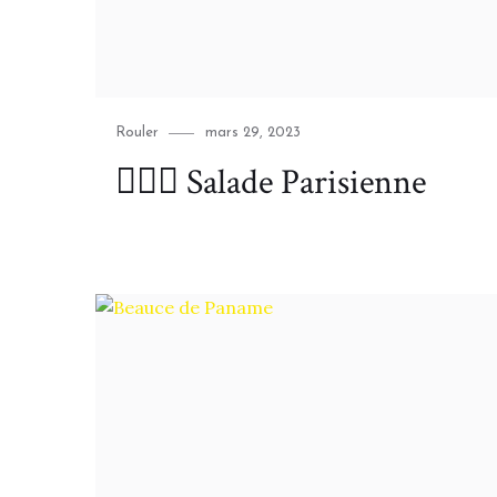
Category
Posted
Rouler
mars 29, 2023
on
🚴🏻‍♂️ Salade Parisienne