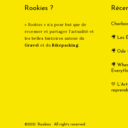
Rookies ?
Récen
Charbon
« Rookies »
n’a pour but que de
recenser et partager l’actualité et
🎥 Les É
les belles histoires autour du
Gravel
et du
Bikepacking
.
🎥 Ode 
🎥 Whe
Everyth
💛 L’Art
reprend
©2021. Rookies . All rights reserved