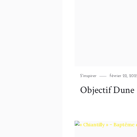
Category
Posted
S'inspirer
février 22, 202
on
Objectif Dune