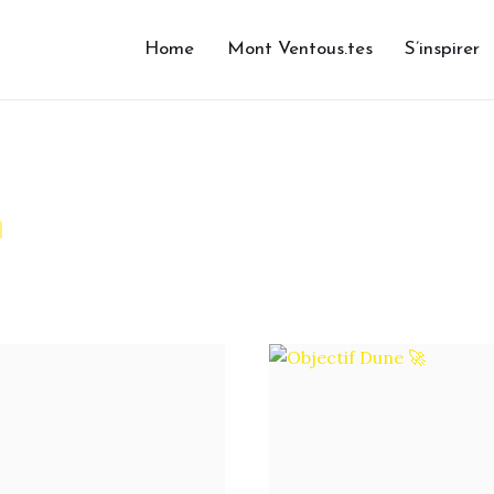
Home
Mont Ventous.tes
S’inspirer
m