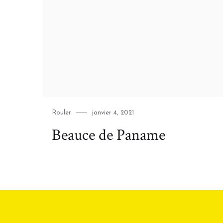
Category
Posted
Rouler
janvier 4, 2021
on
Beauce de Paname