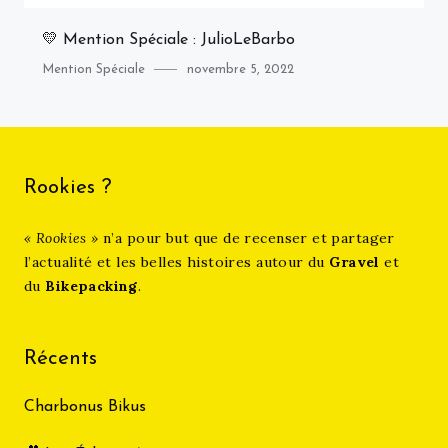
💛 Mention Spéciale : JulioLeBarbo
Category
Posted
Mention Spéciale
novembre 5, 2022
on
Rookies ?
« Rookies »
n’a pour but que de recenser et partager
l’actualité et les belles histoires autour du
Gravel
et
du
Bikepacking
.
Récents
Charbonus Bikus