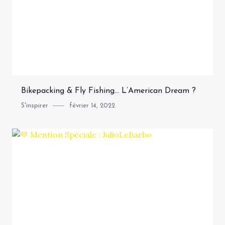
Bikepacking & Fly Fishing… L’American Dream ?
Category
Posted
S'inspirer
février 14, 2022
on