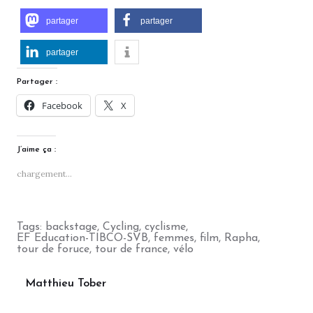
partager
partager
partager
Partager :
Facebook
X
J’aime ça :
chargement…
Tags:
backstage
,
Cycling
,
cyclisme
,
EF Education-TIBCO-SVB
,
femmes
,
film
,
Rapha
,
tour de foruce
,
tour de france
,
vélo
Matthieu Tober