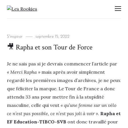
LES ROOKIES
Men
Categories
Posted
S'inspirer
septembre 15, 2022
on
🎥 Rapha et son Tour de Force
Je ne sais pas si je devrais commencer l’article par
« Merci Rapha »
mais après avoir simplement
regardé les premières images d’archives, je ne peux
que féliciter la marque. Le Tour de France a donc
attendu 33 ans pour mettre fin à la stupidité
masculine, celle qui veut
« qu’une femme sur un vélo
ce n’est pas possible, ce n’est pas joli à voir »
.
Rapha et
EF Education-TIBCO-SVB
ont donc travaillé pour