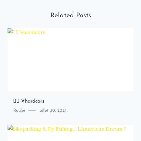
Related Posts
🚴‍♂️ Vhardcors
Category
Posted
Rouler
juillet 30, 2024
on