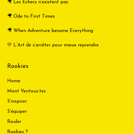
🎥 Les Échecs n’existent pas.
🎥 Ode to First Times
🎥 When Adventure became Everything
💛 L’Art de s’arrêter pour mieux reprendre
Rookies
Home
Mont Ventous.tes
S’inspirer
S’équiper
Rouler
Rookies ?