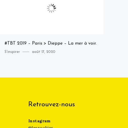
#TBT 2019 – Paris > Dieppe – La mer à voir.
Category
Posted
S'inspirer
août 17, 2020
on
Retrouvez-nous
Instagram
@lesrookies