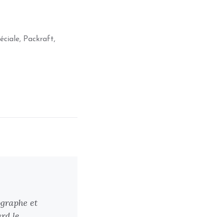
éciale
,
Packraft
,
ographe et
rd le