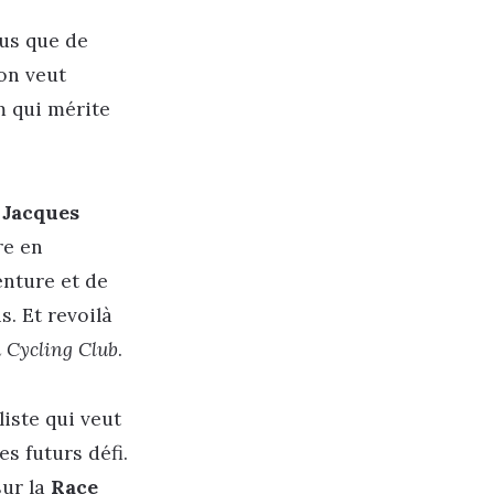
lus que de
’on veut
m qui mérite
Jacques
re en
enture et de
s. Et revoilà
 Cycling Club
.
liste qui veut
s futurs défi.
sur la
Race