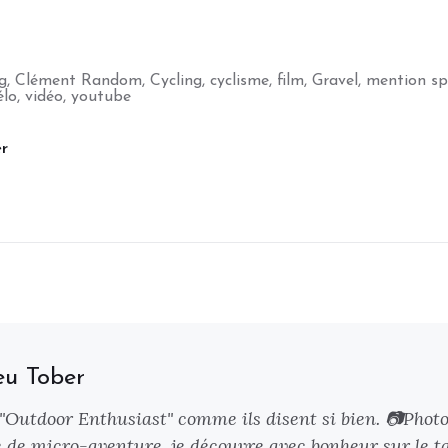
g
,
Clément Random
,
Cycling
,
cyclisme
,
film
,
Gravel
,
mention sp
élo
,
vidéo
,
youtube
r
eu Tober
 "Outdoor Enthusiast" comme ils disent si bien. 📷Phot
 de micro-aventure, je découvre avec bonheur sur le ta