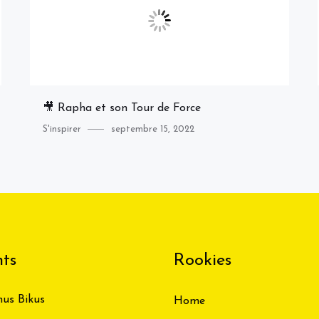
🎥 Rapha et son Tour de Force
Category
Posted
S'inspirer
septembre 15, 2022
on
ts
Rookies
us Bikus
Home