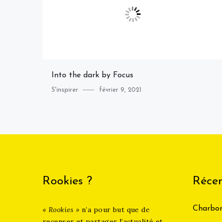
Into the dark by Focus
Category
Posted
S'inspirer
février 9, 2021
on
Rookies ?
Récen
Charbon
« Rookies »
n’a pour but que de
recenser et partager l’actualité et