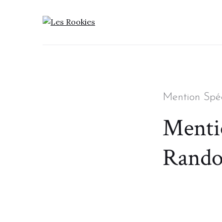
LES ROOKIES
Categories
Mention Spéc
Menti
Rand