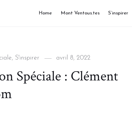
Home
Mont Ventous.tes
S’inspirer
Posted
iale
,
S'inspirer
avril 8, 2022
on
on Spéciale : Clément
om