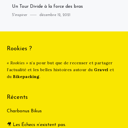
Un Tour Divide à la force des bras
Category
Posted
S'inspirer
décembre 12, 2021
on
Rookies ?
« Rookies »
n’a pour but que de recenser et partager
l’actualité et les belles histoires autour du
Gravel
et
du
Bikepacking
.
Récents
Charbonus Bikus
🎥 Les Échecs n’existent pas.