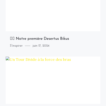
🚴‍♂️ Notre première Desertus Bikus
Category
Posted
S'inspirer
juin 17, 2024
on