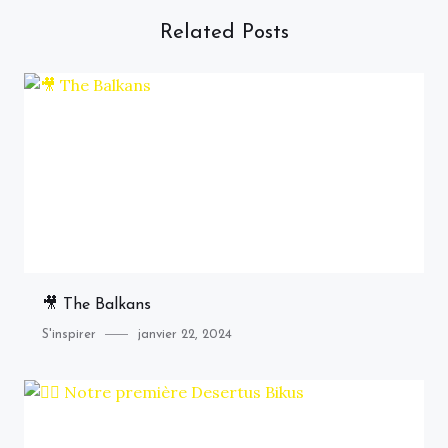
Related Posts
🎥 The Balkans
Category
Posted
S'inspirer
janvier 22, 2024
on