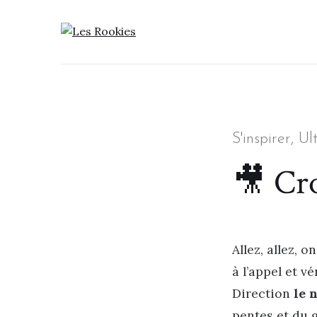
LES ROOKIES
Categories
S'inspirer
,
Ul
🎥 Cro
Allez, allez, 
à l’appel et v
Direction
le 
pentes et du 