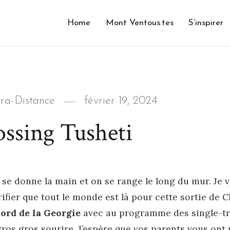
Home
Mont Ventous.tes
S’inspirer
Posted
tra-Distance
février 19, 2024
on
ssing Tusheti
on se donne la main et on se range le long du mur. Je 
érifier que tout le monde est là pour cette sortie de C
nord de la Georgie
avec au programme des single-tr
gros gros sourire. J’espère que vos parents vous ont