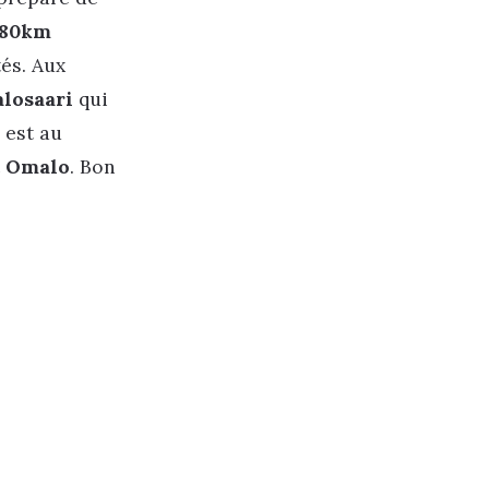
180km
és. Aux
losaari
qui
n est au
t
Omalo
. Bon