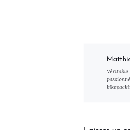
Matthi
Véritable
passionné
bikepackin