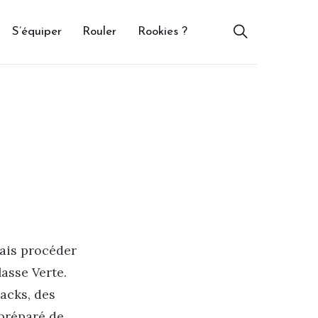
S’équiper
Rouler
Rookies ?
vais procéder
lasse Verte.
acks, des
 préparé de