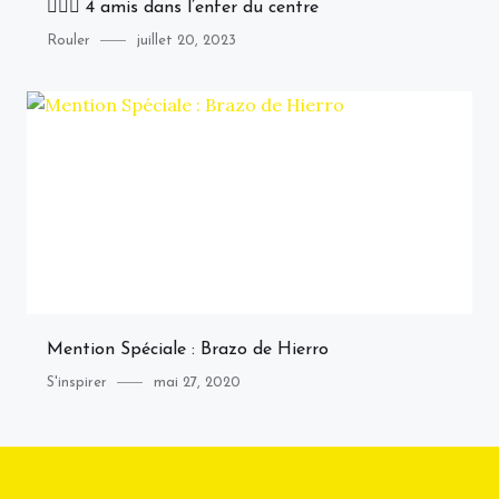
🚴🏻‍♂️ 4 amis dans l’enfer du centre
Category
Posted
Rouler
juillet 20, 2023
on
Mention Spéciale : Brazo de Hierro
Category
Posted
S'inspirer
mai 27, 2020
on