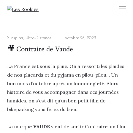
LES ROOKIES
Men
Categories
Posted
S'inspirer
,
Ultra-Distance
octobre 26, 2023
on
🎥 Contraire de Vaude
La France est sous la pluie. On a ressorti les plaides
de nos placards et du pyjama en pilou-pilou… Un
bon mois d’octobre après un looooong été. Alors
histoire de vous accompagner dans ces journées
humides, on s’est dit qu’un bon petit film de
bikepacking vous ferez du bien.
La marque
VAUDE
vient de sortir Contraire, un film