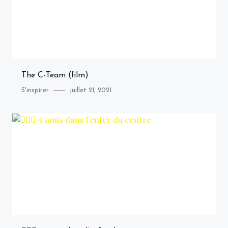
The C-Team (film)
Category
Posted
S'inspirer
juillet 21, 2021
on