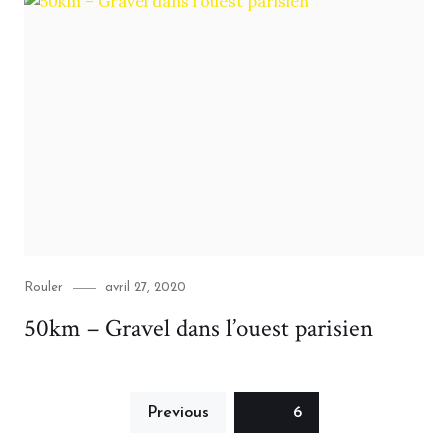
Category
Posted
Rouler
avril 27, 2020
on
50km – Gravel dans l’ouest parisien
Pagination
Previous
Page
6
des