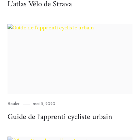
L’atlas Vélo de Strava
Category
Posted
Rouler
mai 5, 2020
on
Guide de l’apprenti cycliste urbain