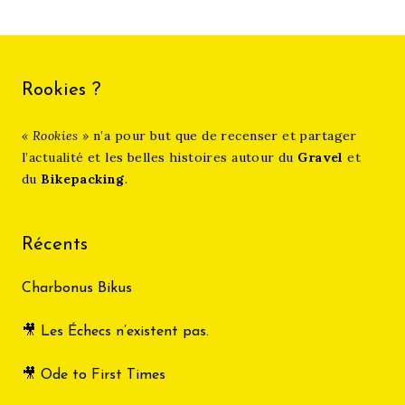
publications
Rookies ?
« Rookies »
n’a pour but que de recenser et partager
l’actualité et les belles histoires autour du
Gravel
et
du
Bikepacking
.
Récents
Charbonus Bikus
🎥 Les Échecs n’existent pas.
🎥 Ode to First Times