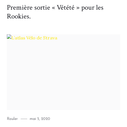
on
Première sortie « Vétété » pour les
Rookies.
Category
Posted
Rouler
mai 5, 2020
on