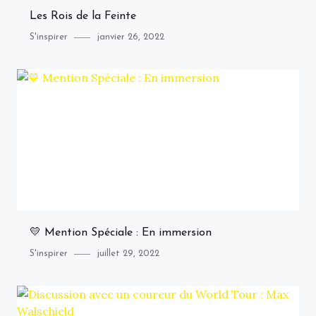
Les Rois de la Feinte
Category
Posted
S'inspirer
janvier 26, 2022
on
💛 Mention Spéciale : En immersion
Category
Posted
S'inspirer
juillet 29, 2022
on