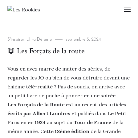
LES ROOKIES
Men
Categories
Posted
S'inspirer
,
Ultra-Détente
septembre 5, 2024
on
📖 Les Forçats de la route
Vous en avez marre de mater des séries, de
regarder les JO ou bien de vous détruire devant une
énième télé-réalité ? Pas de soucis, on arrive avec
un petit livre de poche à poncer en une soirée…
Les Forçats de la Route
est un receuil des articles
écrits par Albert Londres
et publiés dans Le Petit
Parisien en
1924
au sujet du
Tour de France
de la
même année. Cette
18ème édition
de la Grande