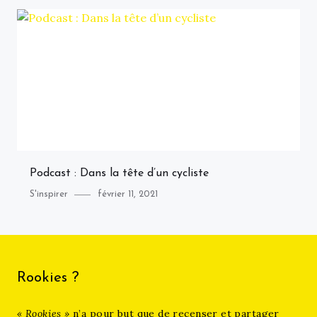
Podcast : Dans la tête d’un cycliste
Category
Posted
S'inspirer
février 11, 2021
on
Rookies ?
« Rookies »
n’a pour but que de recenser et partager