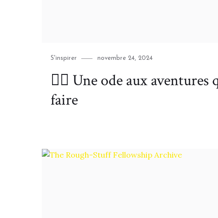
Category
Posted
S'inspirer
novembre 24, 2024
on
🚴‍♀️ Une ode aux aventures 
faire