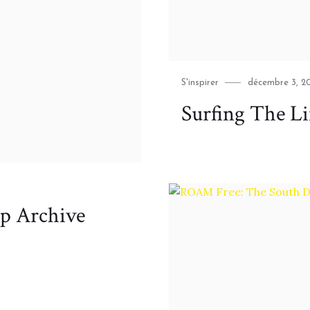
Category
Posted
S'inspirer
décembre 3, 2
on
Surfing The L
p Archive