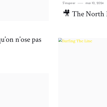
Category
Posted
S'inspirer
mai 10, 2024
on
🎥 The North 
qu’on n’ose pas