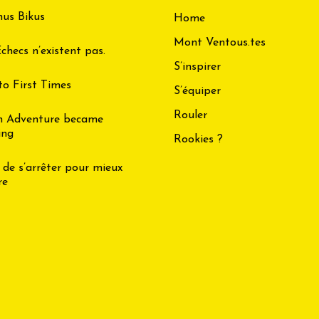
us Bikus
Home
Mont Ventous.tes
checs n’existent pas.
S’inspirer
to First Times
S’équiper
Rouler
n Adventure became
ing
Rookies ?
 de s’arrêter pour mieux
re