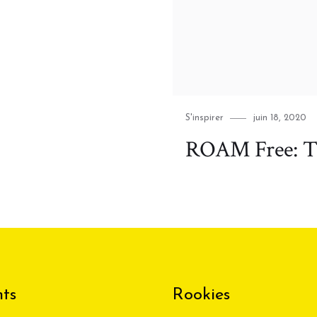
Category
Posted
S'inspirer
juin 18, 2020
on
ROAM Free: T
ts
Rookies