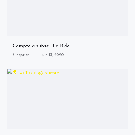
Compte à suivre : La Ride.
Category
Posted
S'inspirer
juin 13, 2020
on