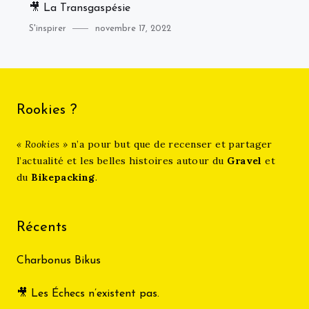
🎥 La Transgaspésie
Category
Posted
S'inspirer
novembre 17, 2022
on
Rookies ?
« Rookies »
n’a pour but que de recenser et partager
l’actualité et les belles histoires autour du
Gravel
et
du
Bikepacking
.
Récents
Charbonus Bikus
🎥 Les Échecs n’existent pas.