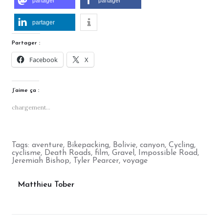
partager
partager
partager
Partager :
Facebook
X
J’aime ça :
chargement…
Tags:
aventure
,
Bikepacking
,
Bolivie
,
canyon
,
Cycling
,
cyclisme
,
Death Roads
,
film
,
Gravel
,
Impossible Road
,
Jeremiah Bishop
,
Tyler Pearcer
,
voyage
Matthieu Tober