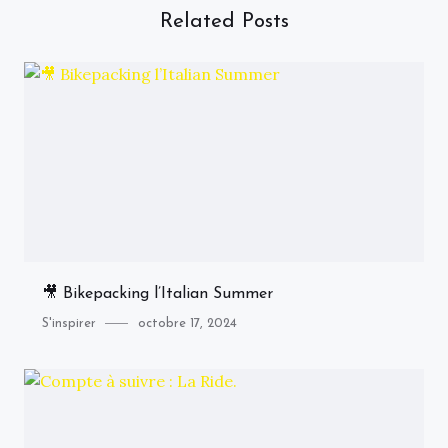
Related Posts
🎥 Bikepacking l’Italian Summer
Category
Posted
S'inspirer
octobre 17, 2024
on