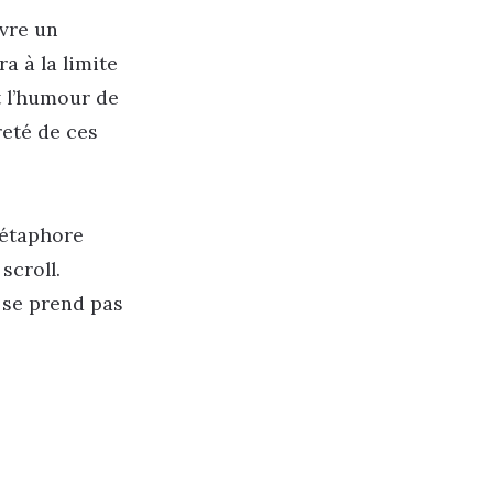
uvre un
a à la limite
t l’humour de
reté de ces
métaphore
scroll.
e se prend pas