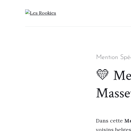
LES ROOKIES
Categories
Mention Spéc
💛 Men
Masse
Dans cette
Me
voisins belges