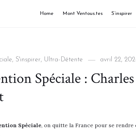
Home
Mont Ventous.tes
S’inspirer
Posted
iale
,
S'inspirer
,
Ultra-Détente
avril 22, 20
on
tion Spéciale : Charles
t
ntion Spéciale
, on quitte la France pour se rendre
.