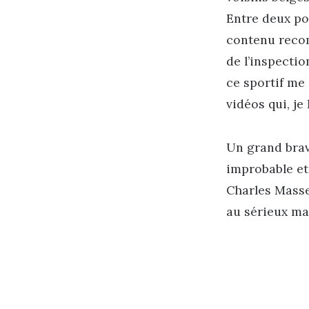
Entre deux p
contenu reco
de l’inspectio
ce sportif me 
vidéos qui, j
Un grand brav
improbable et 
Charles Masset
au sérieux mai