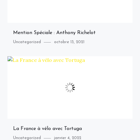
Mention Spéciale : Anthony Richelot
Category
Posted
Uncategorized
octobre 13, 2021
on
La France à vélo avec Tortuga
Category
Posted
Uncategorized
janvier 4, 2022