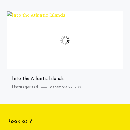
on
Into the Atlantic Islands
Category
Posted
Uncategorized
décembre 22, 2021
on
Rookies ?