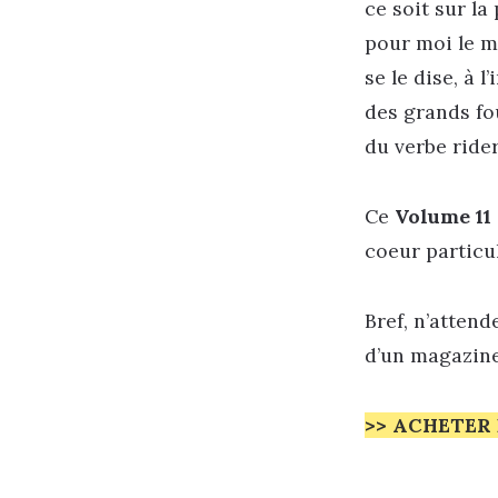
ce soit sur la
pour moi le me
se le dise, à l
des grands fo
du verbe rider
Ce
Volume 11
coeur particul
Bref, n’attend
d’un magazine 
>> ACHETER 