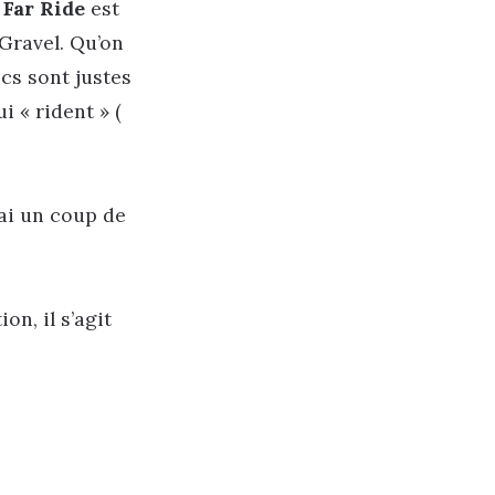
,
Far Ride
est
 Gravel. Qu’on
ecs sont justes
 « rident » (
’ai un coup de
on, il s’agit