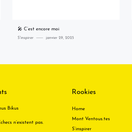
🎤 C’est encore moi
Category
Posted
S'inspirer
janvier 29, 2025
on
ts
Rookies
us Bikus
Home
Mont Ventous.tes
checs n’existent pas.
S’inspirer