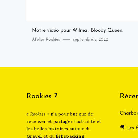
Notre vidéo pour Wilma : Bloody Queen.
Category
Posted
Atelier Rookies
septembre 5, 2022
on
Rookies ?
Récen
Charbon
« Rookies »
n’a pour but que de
recenser et partager l’actualité et
🎥 Les É
les belles histoires autour du
Gravel
et du
Bikepacking
.