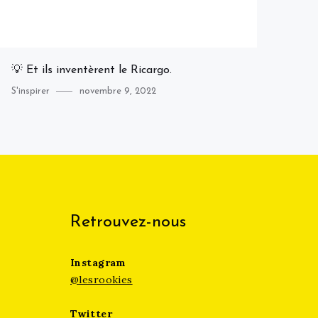
💡 Et ils inventèrent le Ricargo.
Category
Posted
S'inspirer
novembre 9, 2022
on
Retrouvez-nous
Instagram
@lesrookies
Twitter