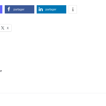
partager
partager
X
r