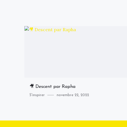
🎥 Descent par Rapha
Category
Posted
S'inspirer
novembre 22, 2022
on