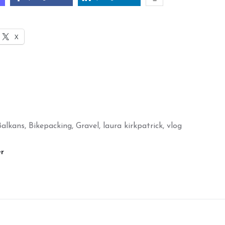
X
Balkans
,
Bikepacking
,
Gravel
,
laura kirkpatrick
,
vlog
r