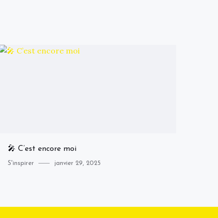
🎤 C’est encore moi
Category
Posted
S'inspirer
janvier 29, 2025
on