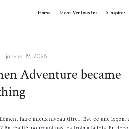
Home
Mont Ventous.tes
S’inspirer
Posted
janvier 12, 2026
on
en Adventure became
thing
ilement faire mieux niveau titre… Est-ce une leçon, 
 En réalité, pourquoi pas les trois à la fois. En déc