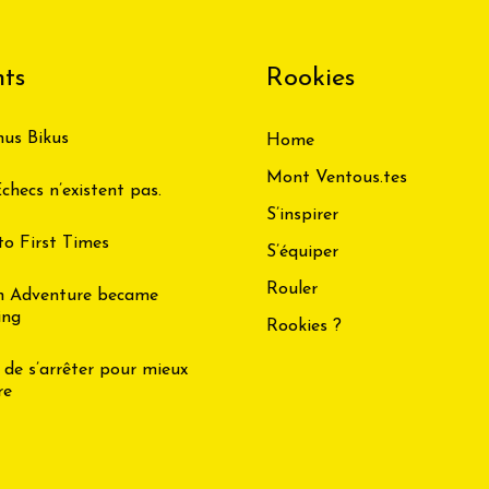
ts
Rookies
us Bikus
Home
Mont Ventous.tes
checs n’existent pas.
S’inspirer
to First Times
S’équiper
Rouler
n Adventure became
ing
Rookies ?
 de s’arrêter pour mieux
re