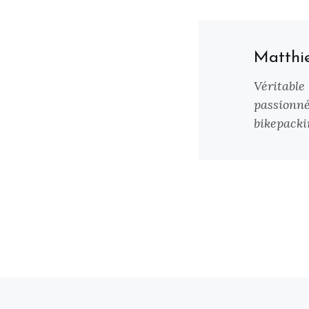
Matthi
Véritable
passionné
bikepackin