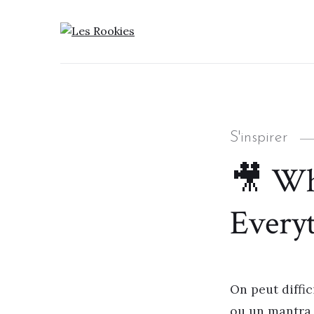
LES ROOKIES
Categories
S'inspirer
🎥 Wh
Every
On peut diffic
ou un mantra ?