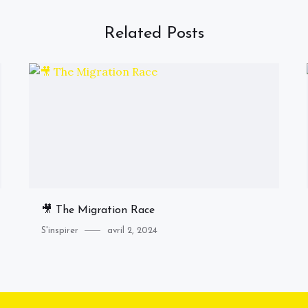
Related Posts
🎥 The Migration Race
Category
Posted
S'inspirer
avril 2, 2024
on