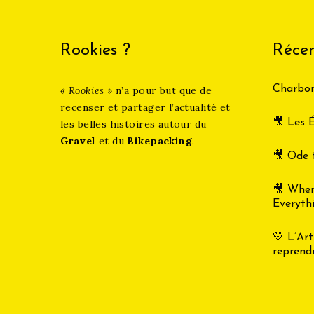
Rookies ?
Récen
Charbon
« Rookies »
n’a pour but que de
recenser et partager l’actualité et
🎥 Les É
les belles histoires autour du
Gravel
et du
Bikepacking
.
🎥 Ode 
🎥 Whe
Everyth
💛 L’Art
reprend