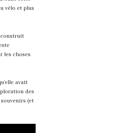
du vélo et plus
 construit
este
r les choses
’elle avait
xploration des
 souvenirs (et