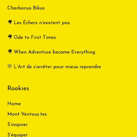
Charbonus Bikus
🎥 Les Échecs n’existent pas.
🎥 Ode to First Times
🎥 When Adventure became Everything
💛 L’Art de s’arrêter pour mieux reprendre
Rookies
Home
Mont Ventous.tes
S’inspirer
S’équiper