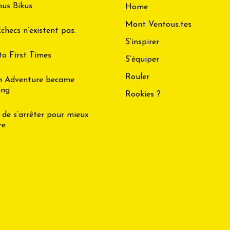
us Bikus
Home
Mont Ventous.tes
checs n’existent pas.
S’inspirer
to First Times
S’équiper
Rouler
n Adventure became
ing
Rookies ?
 de s’arrêter pour mieux
re