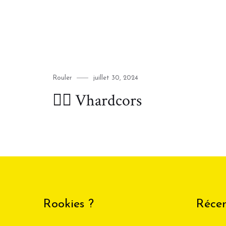
Category
Posted
Rouler
juillet 30, 2024
on
🚴‍♂️ Vhardcors
Rookies ?
Récen