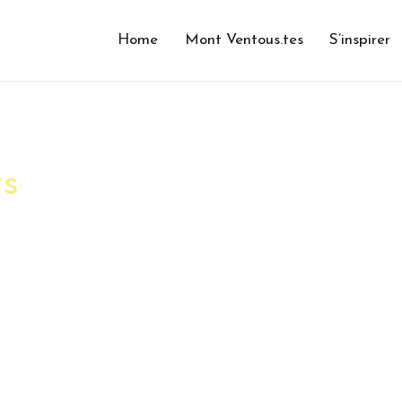
Home
Mont Ventous.tes
S’inspirer
rs