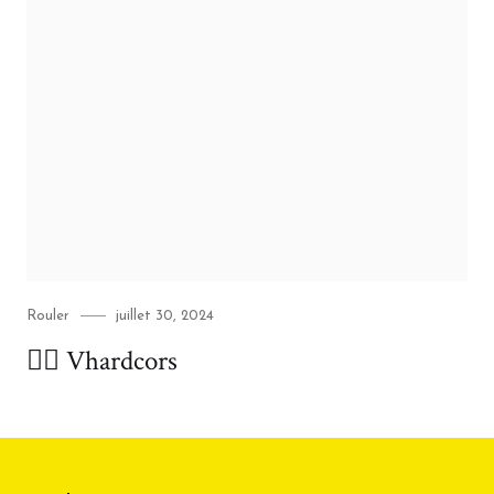
Category
Posted
Rouler
juillet 30, 2024
on
🚴‍♂️ Vhardcors