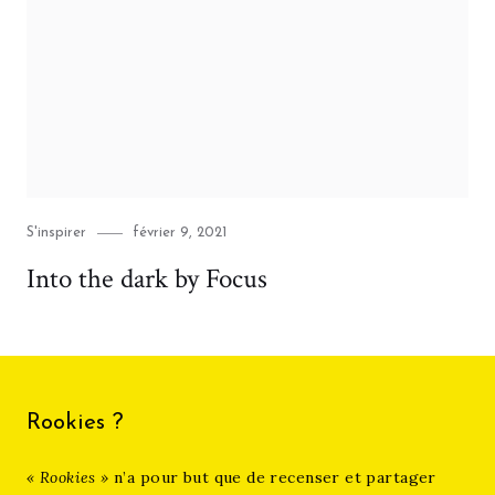
Category
Posted
S'inspirer
février 9, 2021
on
Into the dark by Focus
Rookies ?
« Rookies »
n’a pour but que de recenser et partager