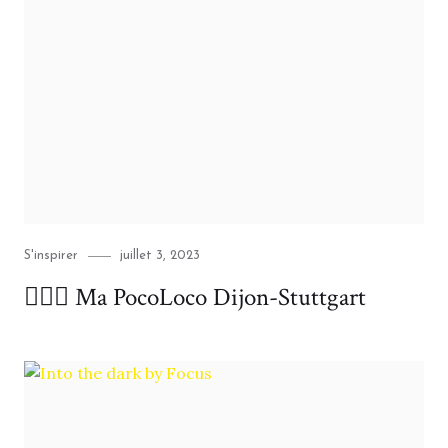
Category
Posted
S'inspirer
juillet 3, 2023
on
🚴🏻‍♀️ Ma PocoLoco Dijon-Stuttgart