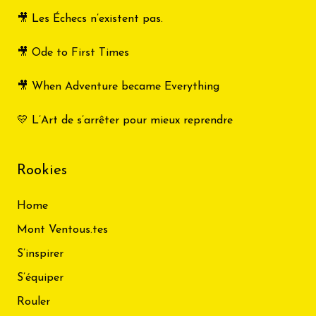
🎥 Les Échecs n’existent pas.
🎥 Ode to First Times
🎥 When Adventure became Everything
💛 L’Art de s’arrêter pour mieux reprendre
Rookies
Home
Mont Ventous.tes
S’inspirer
S’équiper
Rouler