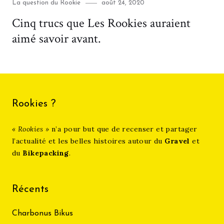
Category
Posted
La question du Rookie
août 24, 2020
on
Cinq trucs que Les Rookies auraient
aimé savoir avant.
Rookies ?
« Rookies »
n’a pour but que de recenser et partager
l’actualité et les belles histoires autour du
Gravel
et
du
Bikepacking
.
Récents
Charbonus Bikus