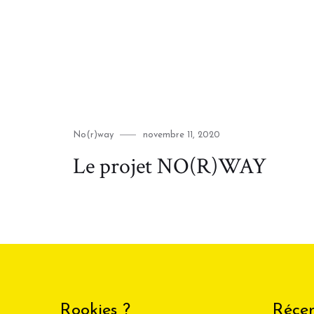
Category
Posted
No(r)way
novembre 11, 2020
on
Le projet NO(R)WAY
Rookies ?
Récen