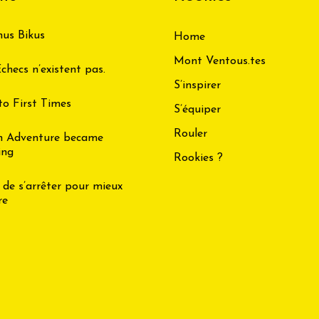
us Bikus
Home
Mont Ventous.tes
checs n’existent pas.
S’inspirer
to First Times
S’équiper
Rouler
n Adventure became
ing
Rookies ?
 de s’arrêter pour mieux
re