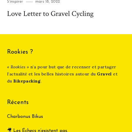
Category
Posted
S'inspirer
mars 18, 2022
on
Love Letter to Gravel Cycling
Rookies ?
« Rookies »
n’a pour but que de recenser et partager
l’actualité et les belles histoires autour du
Gravel
et
du
Bikepacking
.
Récents
Charbonus Bikus
🎥 Les Échecs n’existent pas.