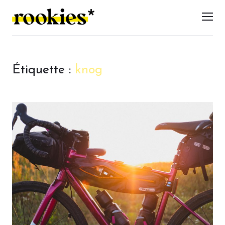
LES ROOKIES
Men
Étiquette :
knog