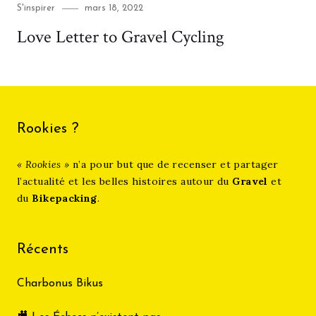
Category
Posted
S'inspirer
mars 18, 2022
on
Love Letter to Gravel Cycling
Rookies ?
« Rookies »
n’a pour but que de recenser et partager
l’actualité et les belles histoires autour du
Gravel
et
du
Bikepacking
.
Récents
Charbonus Bikus