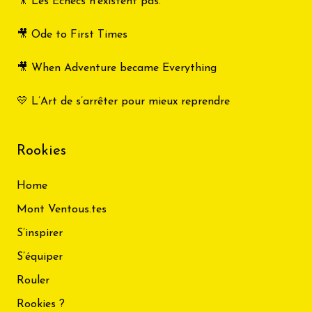
🎥 Les Échecs n’existent pas.
🎥 Ode to First Times
🎥 When Adventure became Everything
💛 L’Art de s’arrêter pour mieux reprendre
Rookies
Home
Mont Ventous.tes
S’inspirer
S’équiper
Rouler
Rookies ?