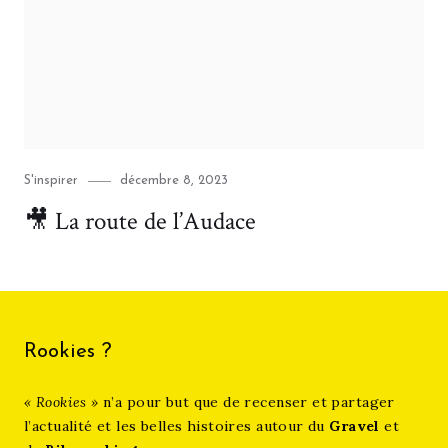
Category
Posted
S'inspirer
décembre 8, 2023
on
🎥 La route de l’Audace
Rookies ?
« Rookies »
n’a pour but que de recenser et partager
l’actualité et les belles histoires autour du
Gravel
et