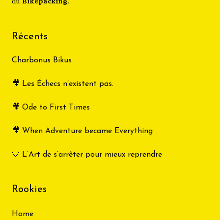
du
Bikepacking
.
Récents
Charbonus Bikus
🎥 Les Échecs n’existent pas.
🎥 Ode to First Times
🎥 When Adventure became Everything
💛 L’Art de s’arrêter pour mieux reprendre
Rookies
Home