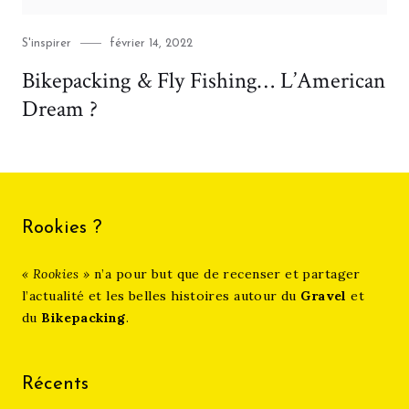
Category
Posted
S'inspirer
février 14, 2022
on
Bikepacking & Fly Fishing… L’American
Dream ?
Rookies ?
« Rookies »
n’a pour but que de recenser et partager
l’actualité et les belles histoires autour du
Gravel
et
du
Bikepacking
.
Récents