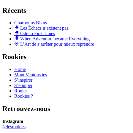
Récents
Charbonus Bikus
🎥 Les Échecs n’existent pas.
🎥 Ode to First Times
🎥 When Adventure became Everything
💛 L’Art de s’arrêter pour mieux reprendre
Rookies
Home
Mont Ventous.tes
S’inspirer
S’équiper
Rouler
Rookies ?
Retrouvez-nous
Instagram
@lesrookies