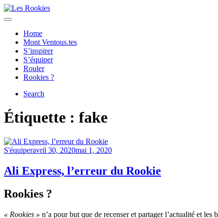
Skip
to
Menu
Les Rookies
content
Home
Mont Ventous.tes
S’inspirer
S’équiper
Rouler
Rookies ?
Search
Étiquette :
fake
Category
Posted
S'équiper
avril 30, 2020
mai 1, 2020
on
Ali Express, l’erreur du Rookie
Rookies ?
« Rookies »
n’a pour but que de recenser et partager l’actualité et les 