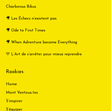
Charbonus Bikus
🎥 Les Échecs n’existent pas.
🎥 Ode to First Times
🎥 When Adventure became Everything
💛 L’Art de s’arrêter pour mieux reprendre
Rookies
Home
Mont Ventous.tes
S’inspirer
S’équiper