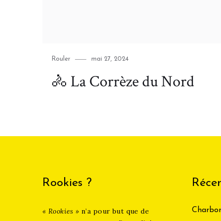
Category
Posted
Rouler
mai 27, 2024
on
🚴 La Corrèze du Nord
Rookies ?
Récen
Charbon
« Rookies »
n’a pour but que de