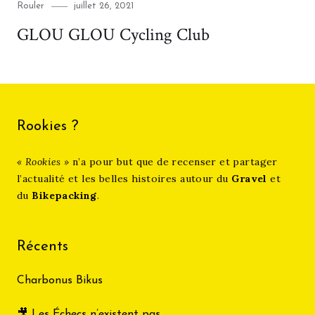
Category
Posted
Rouler
juillet 26, 2021
on
GLOU GLOU Cycling Club
Rookies ?
« Rookies »
n’a pour but que de recenser et partager
l’actualité et les belles histoires autour du
Gravel
et
du
Bikepacking
.
Récents
Charbonus Bikus
🎥 Les Échecs n’existent pas.