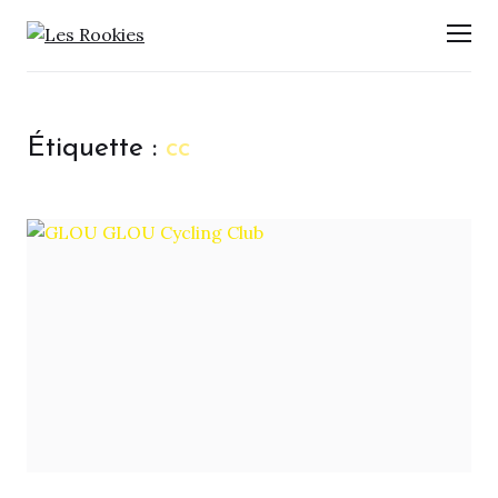
LES ROOKIES
Men
Étiquette :
cc