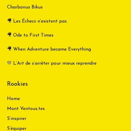
Charbonus Bikus
🎥 Les Échecs n’existent pas.
🎥 Ode to First Times
🎥 When Adventure became Everything
💛 L’Art de s’arrêter pour mieux reprendre
Rookies
Home
Mont Ventous.tes
S’inspirer
S’équiper