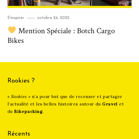
Category
Posted
S'inspirer
octobre 24, 2022
on
Mention Spéciale : Botch Cargo
Bikes
Rookies ?
« Rookies »
n’a pour but que de recenser et partager
l’actualité et les belles histoires autour du
Gravel
et
du
Bikepacking
.
Récents