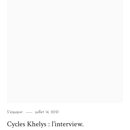
Category
Posted
S'équiper
juillet 14, 2021
on
Cycles Khelys : l’interview.