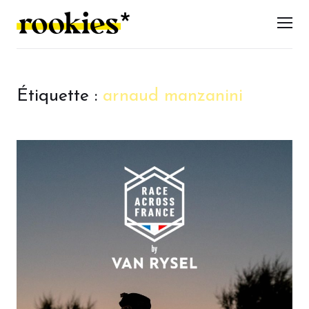
LES ROOKIES
Men
Étiquette :
arnaud manzanini