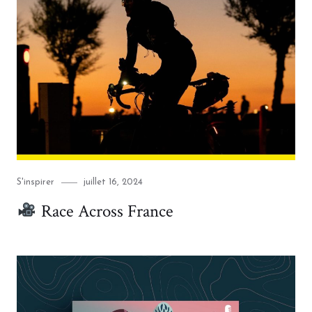
Category
Posted
S'inspirer
juillet 16, 2024
on
Race Across France