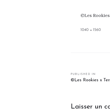
©Les Rookies 
Full
1040 × 1560
size
PUBLISHED IN
Navigation
©Les Rookies x Ter
de
l’article
Laisser un 