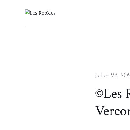
LES ROOKIES
Posted
juillet 28, 20
on
©Les R
Verco