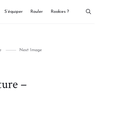
S’équiper
Rouler
Rookies ?
e
Next Image
ture –