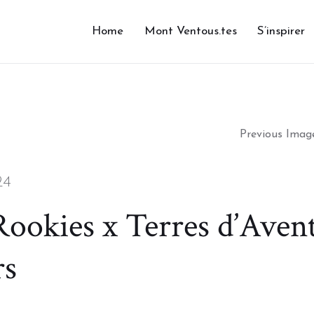
Home
Mont Ventous.tes
S’inspirer
Previous Imag
24
ookies x Terres d’Aven
rs