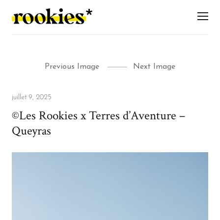
LES ROOKIES
Men
Previous Image
Next Image
Posted
juillet 9, 2025
on
©Les Rookies x Terres d’Aventure –
Queyras