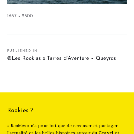
Full
1667 × 2500
size
Navigation
PUBLISHED IN
©Les Rookies x Terres d’Aventure – Queyras
de
l’article
Rookies ?
« Rookies »
n’a pour but que de recenser et partager
l’actualité et les belles histoires autour du
Gravel
et