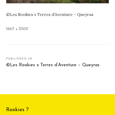
©Les Rookies x Terres d’Aventure – Queyras
Full
1667 × 2500
size
Navigation
PUBLISHED IN
©Les Rookies x Terres d’Aventure – Queyras
de
l’article
Rookies ?