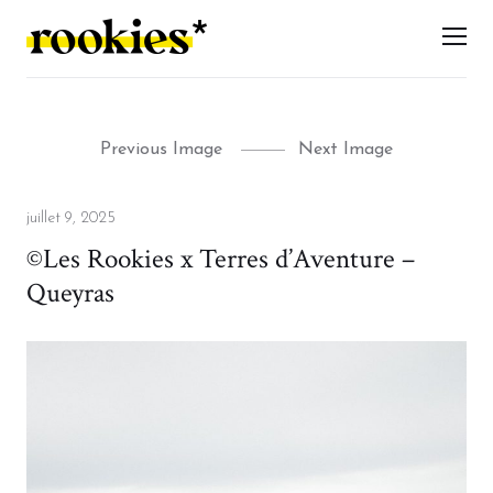
LES ROOKIES
Men
Previous Image
Next Image
Posted
juillet 9, 2025
on
©Les Rookies x Terres d’Aventure –
Queyras