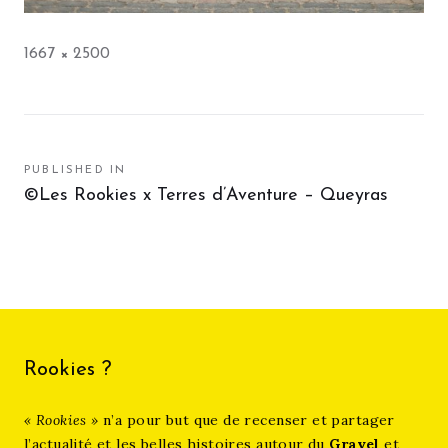
Full
1667 × 2500
size
Navigation
PUBLISHED IN
©Les Rookies x Terres d’Aventure – Queyras
de
l’article
Rookies ?
« Rookies »
n’a pour but que de recenser et partager
l’actualité et les belles histoires autour du
Gravel
et