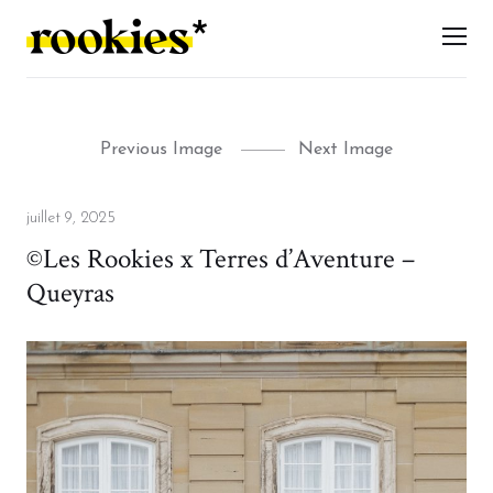
LES ROOKIES
Men
Previous Image
Next Image
Posted
juillet 9, 2025
on
©Les Rookies x Terres d’Aventure –
Queyras