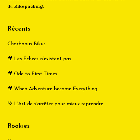
du
Bikepacking
.
Récents
Charbonus Bikus
🎥 Les Échecs n’existent pas.
🎥 Ode to First Times
🎥 When Adventure became Everything
💛 L’Art de s’arrêter pour mieux reprendre
Rookies