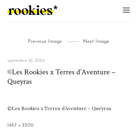
LES ROOKIES
Men
Previous Image
Next Image
Posted
septembre 26, 2024
on
©Les Rookies x Terres d’Aventure –
Queyras
©Les Rookies x Terres d’Aventure – Queyras
Full
1467 × 2200
size