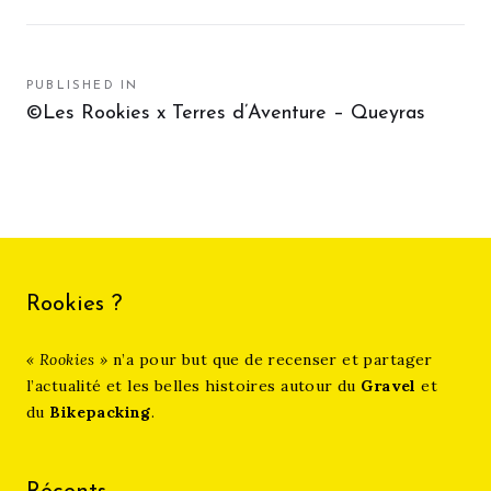
Navigation
PUBLISHED IN
©Les Rookies x Terres d’Aventure – Queyras
de
l’article
Rookies ?
« Rookies »
n’a pour but que de recenser et partager
l’actualité et les belles histoires autour du
Gravel
et
du
Bikepacking
.