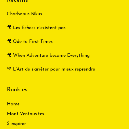
Récents
Charbonus Bikus
🎥 Les Échecs n’existent pas.
🎥 Ode to First Times
🎥 When Adventure became Everything
💛 L’Art de s’arrêter pour mieux reprendre
Rookies
Home
Mont Ventous.tes
S’inspirer