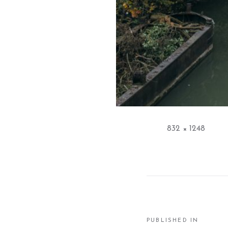
Full
832 × 1248
size
PUBLISHED IN
Navigation