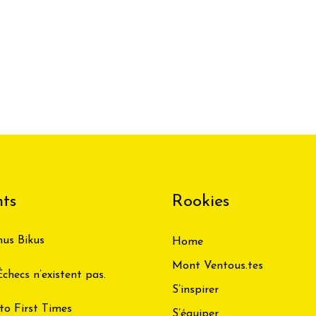
ts
Rookies
us Bikus
Home
Mont Ventous.tes
checs n’existent pas.
S’inspirer
o First Times
S’équiper