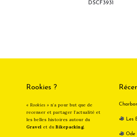
DSCF3931
de
l’article
Rookies ?
Récen
Charbon
« Rookies »
n’a pour but que de
recenser et partager l’actualité et
Les É
les belles histoires autour du
Gravel
et du
Bikepacking
.
Ode t