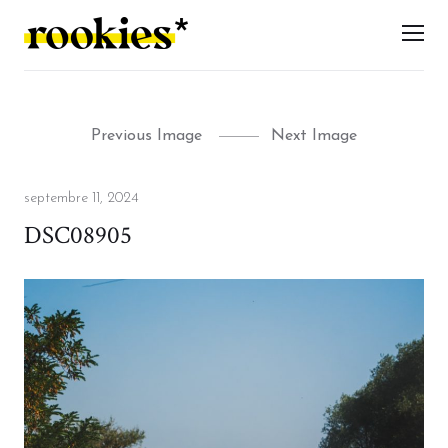
LES ROOKIES
Men
Previous Image
Next Image
Posted
septembre 11, 2024
on
DSC08905