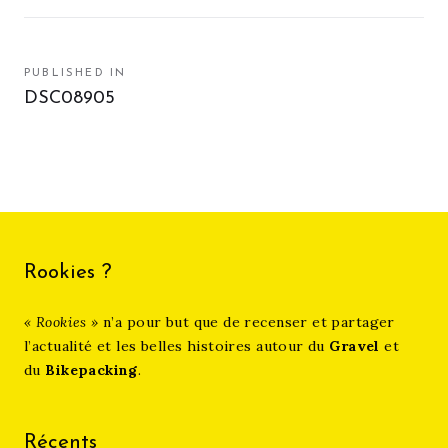
Navigation
PUBLISHED IN
DSC08905
de
l’article
Rookies ?
« Rookies »
n’a pour but que de recenser et partager
l’actualité et les belles histoires autour du
Gravel
et
du
Bikepacking
.
Récents